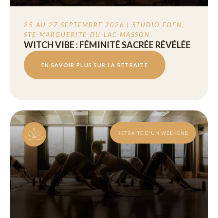
25 AU 27 SEPTEMBRE 2026 | STUDIO EDEN,
STE-MARGUERITE-DU-LAC-MASSON
WITCH VIBE : FÉMINITÉ SACRÉE RÉVÉLÉE
EN SAVOIR PLUS SUR LA RETRAITE
RETRAITE D'UN WEEKEND