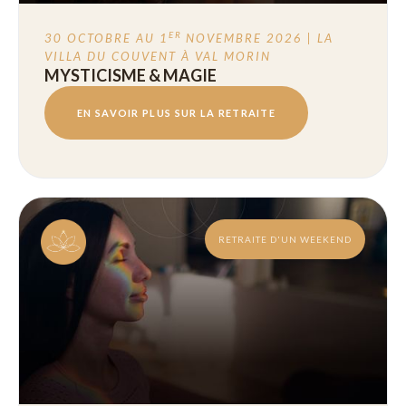
ER
30 OCTOBRE AU 1
NOVEMBRE 2026 | LA
VILLA DU COUVENT À VAL MORIN
MYSTICISME & MAGIE
EN SAVOIR PLUS SUR LA RETRAITE
RETRAITE D'UN WEEKEND