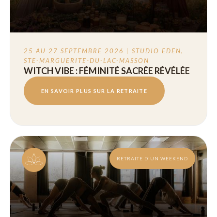
25 AU 27 SEPTEMBRE 2026 | STUDIO EDEN,
STE-MARGUERITE-DU-LAC-MASSON
WITCH VIBE : FÉMINITÉ SACRÉE RÉVÉLÉE
EN SAVOIR PLUS SUR LA RETRAITE
RETRAITE D'UN WEEKEND